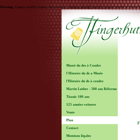
Warning
: Cannot modify header information - headers already sent by (output started at /ho
Museè du des à Coudre
l`Histoire du de a Musée
l'Histoire du de à coudre
Martin Luther - 500 ans Réforme
Titanic 100 ans
125 années voitures
Vente
Plan
Contact
Mentions légales