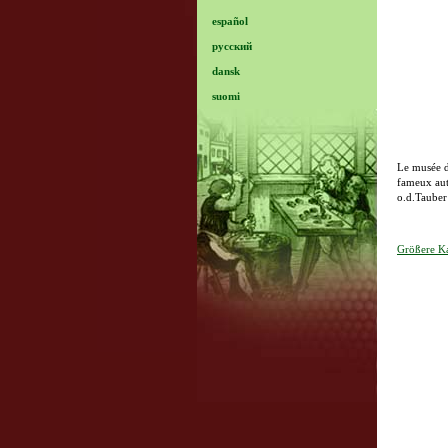
español
русский
dansk
suomi
Le musée du
fameux aut
o.d.Tauber
Größere Ka