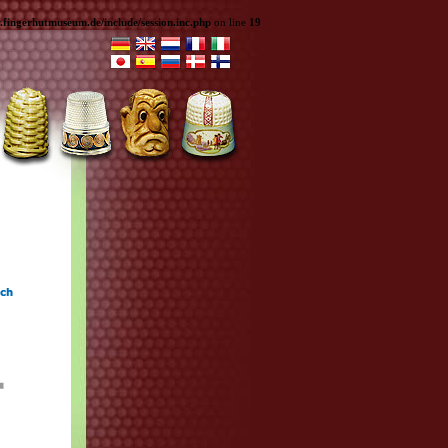
ingerhutmuseum.de/include/session.inc.php
on line
19