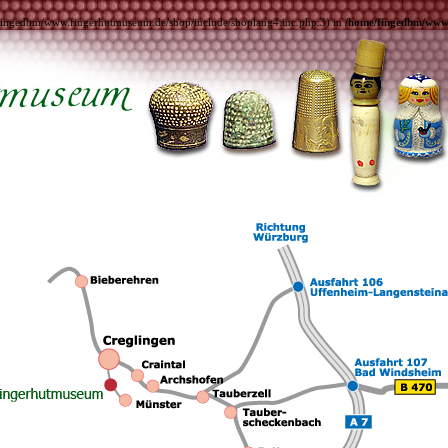
me/fingedbm/www.fingerhutmuseum.de/shop/include/shoplang4.inc.php:3) in
/home/fingedbm/www.f