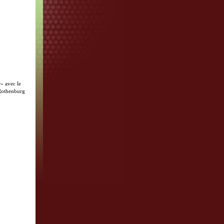
r» avec le
 Rothenburg