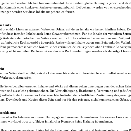
llgemeinen Gesetzen bleiben hiervon unberührt. Eine diesbezügliche Haftung ist jedoch erst ab 
der Kenntnis einer konkreten Rechtsverletzung möglich. Bei bekannt werden von entsprechende
etzungen werden wir diese Inhalte umgehend entfernen.
ür Links
bot enthält Links zu externen Webseiten Dritter, auf deren Inhalte wir keinen Einfluss haben. De
 für diese fremden Inhalte auch keine Gewähr übernehmen. Für die Inhalte der verlinkten Seiten i
ige Anbieter oder Betreiber der Seiten verantwortlich. Die verlinkten Seiten wurden zum Zeitpunk
 auf mögliche Rechtsverstöße überprüft. Rechtswidrige Inhalte waren zum Zeitpunkt der Verlink
 Eine permanente inhaltliche Kontrolle der verlinkten Seiten ist jedoch ohne konkrete Anhaltspun
etzung nicht zumutbar. Bei bekannt werden von Rechtsverletzungen werden wir derartige Links
cht
er der Seiten sind bemüht, stets die Urheberrechte anderer zu beachten bzw. auf selbst erstellte s
e Werke zurückzugreifen.
die Seitenbetreiber erstellten Inhalte und Werke auf diesen Seiten unterliegen dem deutschen Urh
itter sind als solche gekennzeichnet. Die Vervielfältigung, Bearbeitung, Verbreitung und jede Art
 außerhalb der Grenzen des Urheberrechtes bedürfen der schriftlichen Zustimmung des jeweilig
llers. Downloads und Kopien dieser Seite sind nur für den privaten, nicht kommerziellen Gebrauch
tzerklärung
 uns über Ihr Interesse an unserer Homepage und unserem Unternehmen. Für externe Links zu 
önnen wir dabei trotz sorgfältiger inhaltlicher Kontrolle keine Haftung übernehmen.
 Ihrer personenbezogenen Daten bei der Erhebung, Verarbeitung und Nutzung anlässlich Ihres B