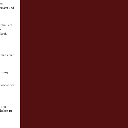
ten
erfasst und
okolliert.
r
Abruf,
hmen einer
wortung
 Zwecke der
erung
rlich ist