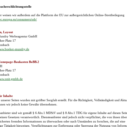
cherschlichtungsstelle
r weisen wir außerdem auf die Plattform der EU zur außergerichtlichen Online-Streitbeilegung
/ec.europa.eu/consumers/odr/
n, Layout
Mundry Werbeagentur GmbH
her-Platz 17
nsbach
ww.boeker-mundry.de
Homepage-Baukasten BoBB.2
bH
her-Platz 17
nsbach
ww.onit-gmbh.de
r Inhalte
 unserer Seiten wurden mit größter Sorgfalt erstellt. Für die Richtigkeit, Vollständigkeit und Aktua
nnen wir jedoch keine Gewähr übernehmen.
eanbieter sind wir gemäß § 6 Abs.1 MDStV und § 8 Abs.1 TDG für eigene Inhalte auf diesen Sei
einen Gesetzen verantwortlich. Diensteanbieter sind jedoch nicht verpflichtet, die von ihnen über
icherten fremden Informationen zu überwachen oder nach Umständen zu forschen, die auf eine
ige Tätigkeit hinweisen. Verpflichtungen zur Entfernung oder Sperrung der Nutzung von Inform