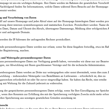
mepage ist uns ein wichtiges Anliegen. Ihre Daten werden im Rahmen der gesetzlichen Vorschrif
 Nachfolgend finden Sie Informationen, welche Daten während Ihres Besuchs auf der Homepage 
genutzt werden:
ng und Verarbeitung von Daten
iff auf unsere Homepage und jeder Abruf einer auf der Homepage hinterlegten Datei werden prot
erung dient internen systembezogenen und statistischen Zwecken. Protokolliert werden: Name de
n Datei, Datum und Uhrzeit des Abrufs, übertragene Datenmenge, Meldung über erfolgreichen 
r und anfragende Domain.
 werden die IP Adressen der anfragenden Rechner protokolliert.
nde personenbezogene Daten werden nur erfasst, wenn Sie diese Angaben freiwillig, etwa im Ra
er Registrierung, machen.
g und Weitergabe personenbezogener Daten
 uns personenbezogene Daten zur Verfügung gestellt haben, verwenden wir diese nur zur Beant
agen, zur Abwicklung mit Ihnen geschlossener Verträge und für die technische Administration.
nenbezogenen Daten werden an Dritte nur weitergegeben oder sonst übermittelt, wenn dies zum
wicklung – insbesondere Weitergabe von Bestelldaten an Lieferanten – erforderlich ist, dies zu
szwecken erforderlich ist oder Sie zuvor eingewilligt haben. Sie haben das Recht, eine erteilte
ng mit Wirkung für die Zukunft jederzeit zu widerrufen.
ng der gespeicherten personenbezogenen Daten erfolgt, wenn Sie Ihre Einwilligung zur Speich
, wenn ihre Kenntnis zur Erfüllung des mit der Speicherung verfolgten Zwecks nicht mehr erforde
ihre Speicherung aus sonstigen gesetzlichen Gründen unzulässig ist.
tsrecht
tliche Anfrage werden wir Sie gern über die zu Ihrer Person gespeicherten Daten informieren.