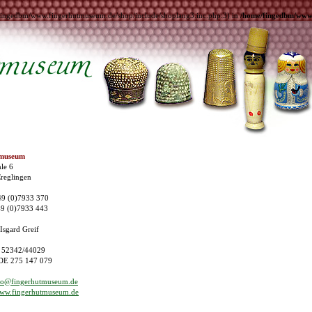
me/fingedbm/www.fingerhutmuseum.de/shop/include/shoplang3.inc.php:3) in
/home/fingedbm/www.f
tmuseum
le 6
reglingen
49 (0)7933 370
49 (0)7933 443
 Isgard Greif
: 52342/44029
 DE 275 147 079
fo@fingerhutmuseum.de
ww.
fingerhutmuseum.de