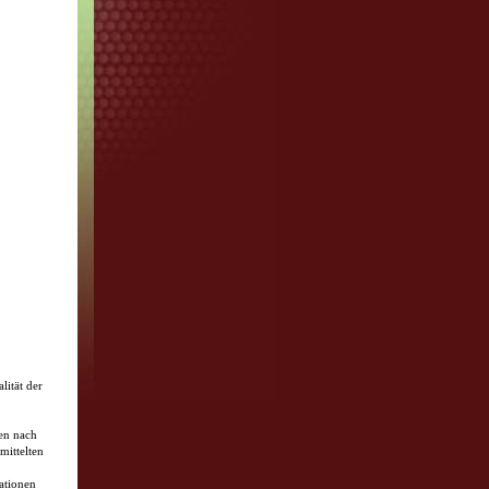
lität der
ten nach
mittelten
ationen