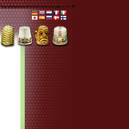
ingerhutmuseum.de/include/session.inc.php
on line
19