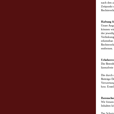
nach den a
Zeitpunkt 
Rechtsverl
Haftung f
Unser Ange
können wir
der jeweil
Verlinkung
erkennbar.
Rechtsverl
entfernen.
Urheberre
Die Betreib
lizenzfrei
Die durch 
Beiträge Dr
Verwertung
bzw. Erste
Datenschu
Wir freuen
Inhalten k
Der Schutz