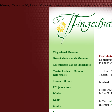
Warning
: Cannot modify header information - headers already sent by (output started at /ho
Vingerhoed Museum
Fingerhu
Geschiedenis van de Museum
Kohlesmüh
D-97993 C
Geschiedenis van de vingerhoed
Martin Luther - 500 jaar
Telefon: +
Reformatie
Telefax: +
Titanic 100 jaar
Inhaberin:
125 jaar auto's
Steuer-Nr.
Winkel
Id.Ust.Nr.
Kaart
E-Mail:
in
Internet:
w
Contact