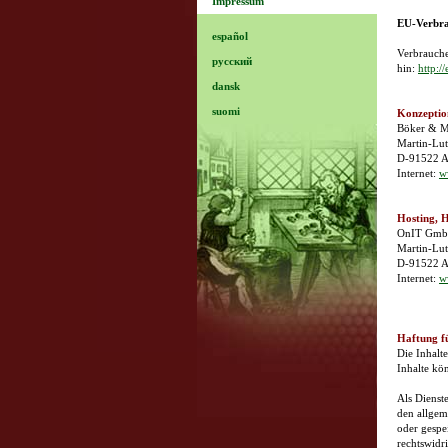
Impressum
EU-Verbrau
español
Verbrauche
русский
hin:
http:/
dansk
suomi
Konzeptio
Böker & 
Martin-Lut
D-91522 A
Internet:
w
Hosting, 
OnIT Gm
Martin-Lut
D-91522 A
Internet:
w
Haftung fü
Die Inhalte
Inhalte kö
Als Dienst
den allgem
oder gespe
rechtswidr