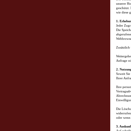
unserer Ho
geschützt.
wie diese 
1. Erhebu
Jeder Zugr
Die Speich
abgerufene
Webbrowse
Zusätzlich
Weitergehe
Anfrage od
2. Nutzun
Soweit Sie
Ihrer Anfr
Ihre perso
Vertragsab
Abrechnung
Einwilligu
Die Löschu
widerrufen
oder wenn 
3. Auskunf
Auf schrif