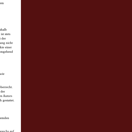
dem
n
shalb
st stets
t der
ung nicht
kte einer
 umgehend
owie
eberrecht.
 der
en Autors
 gestattet.
fremden
esuchs auf