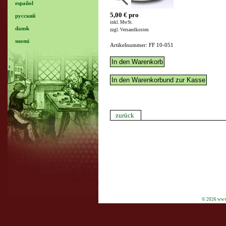
español
5,00 € pro
русский
inkl. MwSt.
dansk
zzgl. Versandkosten
suomi
Artikelnummer: FF 10-051
zurück
© 2026 www.