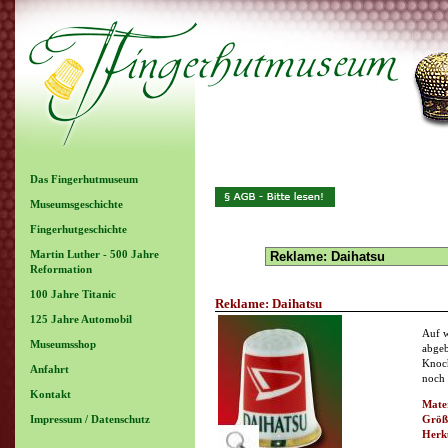
Das Fingerhutmuseum
Museumsgeschichte
Fingerhutgeschichte
Martin Luther - 500 Jahre
Reformation
100 Jahre Titanic
Reklame: Daihatsu
125 Jahre Automobil
Auf w
Museumsshop
abgeb
Knoch
Anfahrt
noch
Kontakt
Mater
Impressum / Datenschutz
Größ
Herk