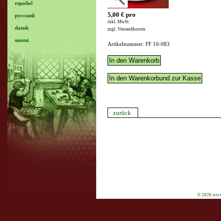
español
5,00 € pro
русский
inkl. MwSt.
dansk
zzgl. Versandkosten
suomi
Artikelnummer: FF 10-083
zurück
© 2026 www.