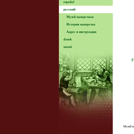
español
русский
Музей наперстков
История наперстка
Адрес и инструкции
dansk
suomi
Музей н