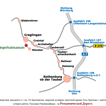
аперстков находится в 1 км. От Креглингена, напротив всемирно известной церкви Тела Христова с замеч
Романтической Дороге.
алтарем работы Тильмана Рименшнайдера - на