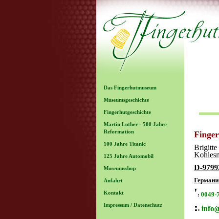
Das Fingerhutmuseum
Museumsgeschichte
Fingerhutgeschichte
Martin Luther - 500 Jahre
Reformation
Finge
100 Jahre Titanic
Brigitte
Kohles
125 Jahre Automobil
D-9799
Museumsshop
Германи
Anfahrt
'
Kontakt
0049-
:
:
Impressum / Datenschutz
info
: