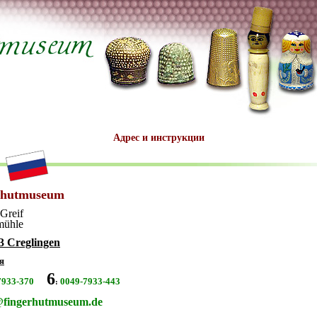
Адрес и инструкции
rhutmuseum
 Greif
mühle
3 Creglingen
я
6
7933-370
0049-7933-443
:
@fingerhutmuseum.de