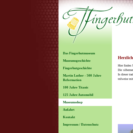
Das Fingerhutmuseum
Herzlic
Museumsgeschichte
Hier finden 
Fingerhutgeschichte
Die silberne
In dieser tr
Martin Luther - 500 Jahre
teilweise m
Reformation
100 Jahre Titanic
125 Jahre Automobil
Museumsshop
Anfahrt
Kontakt
Impressum / Datenschutz