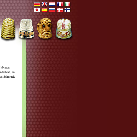
n können.
ndarbeit, an.
enen Schmuck,