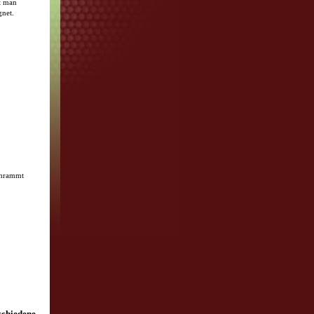
t man
gnet.
chrammt
hiedene