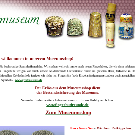
h willkommen in unserem Museumsshop!
Sie hochwertige Sammlerfingerhüte. Wir suchen weltweit immer nach neuen Fingerhüten, die wir dann anbiete
n Fingerhüte fertigen wir durch unsere Goldschmiede Greifenkunst direkt im gleichen Haus, teilweise in Ha
aditionellen Goldschmiede fertigen wir nicht nur Fingerhüte (auch Einzelanfertigungen) sondern auch ausgefall
it Symbolik.
www.greifenkunst.de
Der Erlös aus dem Museumsshop dient
der Bestandssicherung des Museums
.
Sammler finden weitere Informationen zu Ihrem Hobby auch hier:
www.fingerhutfreunde.de
Zum
Museumsshop
Neu - Neu - Neu
-
Märchen: Rotkäppchen