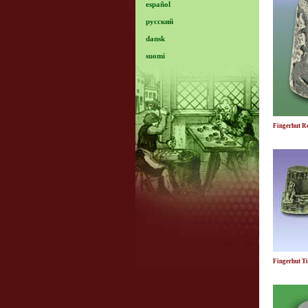
español
русский
dansk
suomi
Fingerhut R
Fingerhut Ti